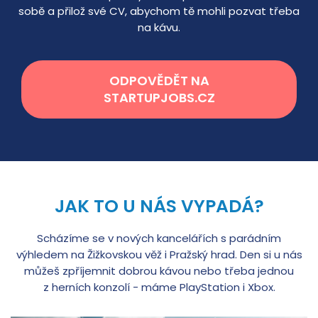
sobě a přilož své CV, abychom tě mohli pozvat třeba
na kávu.
ODPOVĚDĚT NA
STARTUPJOBS.CZ
JAK TO U NÁS VYPADÁ?
Scházíme se v nových kancelářích s parádním
výhledem na Žižkovskou věž i Pražský hrad. Den si u nás
můžeš zpříjemnit dobrou kávou nebo třeba jednou
z herních konzolí - máme PlayStation i Xbox.