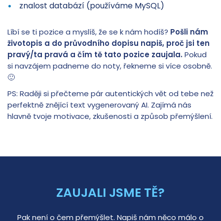
znalost databází (používáme MySQL)
Líbí se ti pozice a myslíš, že se k nám hodíš?
Pošli nám
životopis a do průvodního dopisu napiš, proč jsi ten
pravý/ta pravá a čím tě tato pozice zaujala.
Pokud
si navzájem padneme do noty, řekneme si více osobně.
🙂
PS: Raději si přečteme pár autentických vět od tebe než
perfektně znějící text vygenerovaný AI. Zajímá nás
hlavně tvoje motivace, zkušenosti a způsob přemýšlení.
ZAUJALI JSME TĚ?
Pak není o čem přemýšlet. Napiš nám něco málo o