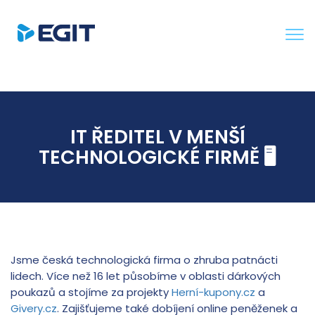
Tog
nav
IT ŘEDITEL V MENŠÍ
TECHNOLOGICKÉ FIRMĚ 🖥️
Jsme česká technologická firma o zhruba patnácti
lidech. Více než 16 let působíme v oblasti dárkových
poukazů a stojíme za projekty
Herní-kupony.cz
a
Givery.cz
. Zajišťujeme také dobíjení online peněženek a