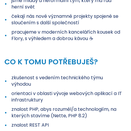
jsme mladý a neformální tým, který má rád
herní svět
čekají nás nové významné projekty spojené se
sloučením s další společností
pracujeme v moderních kancelářích kousek od
Flory, s výhledem a dobrou kávou ☕
CO K TOMU POTŘEBUJEŠ?
zkušenost s vedením technického týmu
výhodou
orientaci v oblasti vývoje webových aplikací a IT
infrastruktury
znalost PHP, abys rozuměl/a technologiím, na
kterých stavíme (Nette, PHP 8.2)
znalost REST API