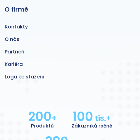
O firmě
Kontakty
O nás
Partneři
Kariéra
Loga ke stažení
200
100
+
tis.+
Produktů
Zákazníků ročně