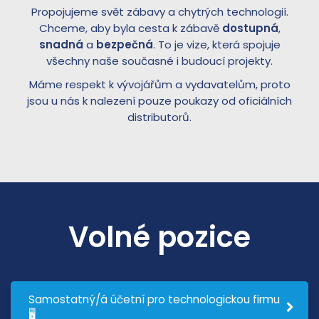
Propojujeme svět zábavy a chytrých technologií.
Chceme, aby byla cesta k zábavě
dostupná
,
snadná
a
bezpečná
. To je vize, která spojuje
všechny naše současné i budoucí projekty.
Máme respekt k vývojářům a vydavatelům, proto
jsou u nás k nalezení pouze poukazy od oficiálních
distributorů.
Volné pozice
Samostatný/á účetní pro technologickou firmu
🖥️