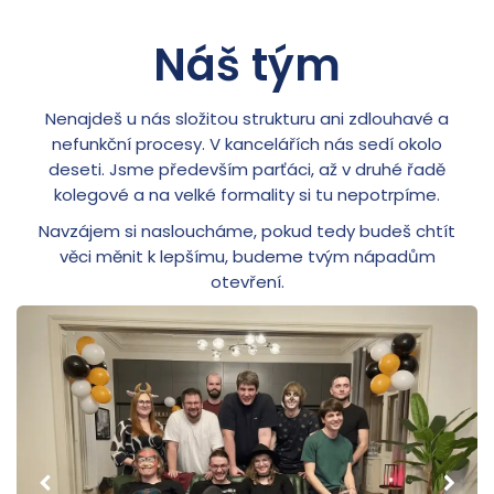
Náš tým
Nenajdeš u nás složitou strukturu ani zdlouhavé a
nefunkční procesy. V kancelářích nás sedí okolo
deseti. Jsme především parťáci, až v druhé řadě
kolegové a na velké formality si tu nepotrpíme.
Navzájem si nasloucháme, pokud tedy budeš chtít
věci měnit k lepšímu, budeme tvým nápadům
otevření.